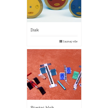
Disk
Saznaj više
Startni blok