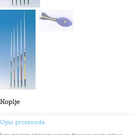
Koplje
Opis proizvoda
Razne vrste koplja, takmičarski i za trening. Moguća je i isporuka stalka za