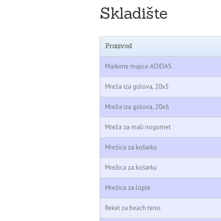
Skladište
Proizvod
Markirne majice ADIDAS
Mreža iza golova, 20x5
Mreža iza golova, 20x6
Mreža za mali nogomet
Mrežica za košarku
Mrežica za košarku
Mrežica za lopte
Reket za beach tenis