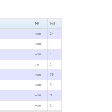
MJ
Kol.
kom
24
kom
1
kom
1
par
1
kom
39
kom
5
kom
9
kom
1