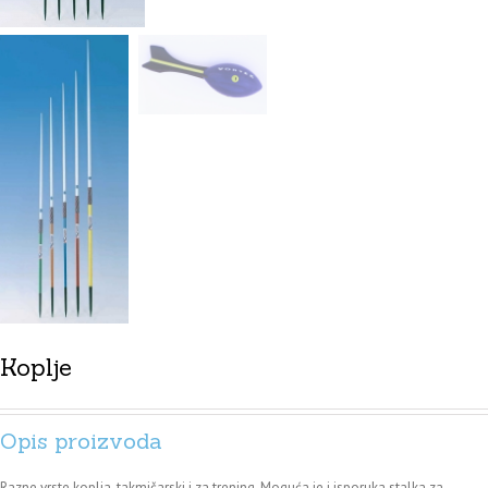
Koplje
Opis proizvoda
Razne vrste koplja, takmičarski i za trening. Moguća je i isporuka stalka za